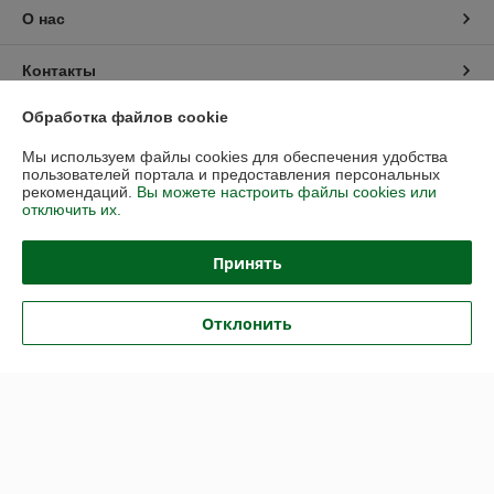
О нас
Контакты
Обработка файлов cookie
Доставка и оплата
Мы используем файлы cookies для обеспечения удобства
пользователей портала и предоставления персональных
График работы
рекомендаций.
Вы можете настроить файлы cookies или
отключить их.
Полная версия сайта
Принять
Политика обработки cookies
Отклонить
Сайт создан на платформе Deal.by
Информация для покупателя