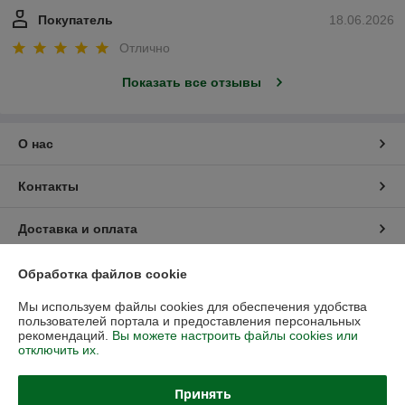
Покупатель
18.06.2026
Отлично
Показать все отзывы
О нас
Контакты
Доставка и оплата
График работы
Обработка файлов cookie
Мы используем файлы cookies для обеспечения удобства
Полная версия сайта
пользователей портала и предоставления персональных
рекомендаций.
Вы можете настроить файлы cookies или
отключить их.
Политика обработки cookies
Принять
Сайт создан на платформе Deal.by