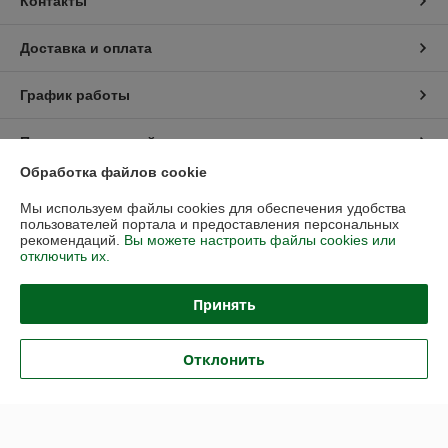
Контакты
Доставка и оплата
График работы
Полная версия сайта
Обработка файлов cookie
Политика обработки cookies
Мы используем файлы cookies для обеспечения удобства
пользователей портала и предоставления персональных
Сайт создан на платформе Deal.by
рекомендаций.
Вы можете настроить файлы cookies или
отключить их.
Принять
Отклонить
Информация для покупателя
Юридическое лицо:
ООО "ДанаТарСервис"
220070, г.Минск, ул.Грицевца, 1-1Н
Регистрационный номер ЕГР: 192728056