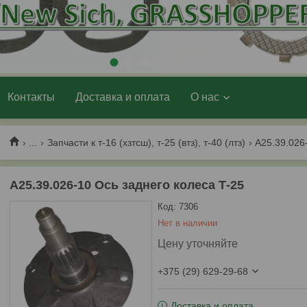
1
2
3
4
5
6
7
Контакты
Доставка и оплата
О нас
...
Запчасти к т-16 (хзтсш), т-25 (втз), т-40 (лтз)
А25.39.026-10 Ось заднего колеса Т-25
Код:
7306
Нет в наличии
Цену уточняйте
+375 (29) 629-29-68
Доставка и оплата