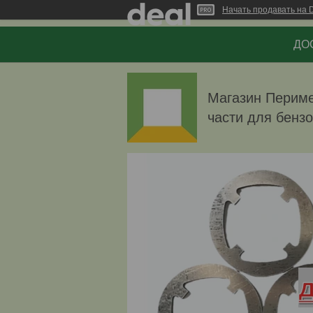
Начать продавать на D
ДОС
Магазин Перимет
части для бенз