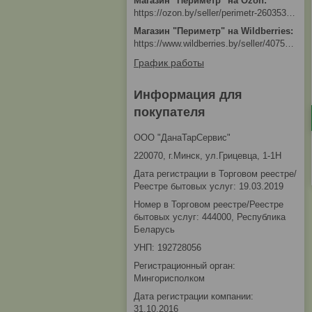
Магазин "Периметр" на Ozon
https://ozon.by/seller/perimetr-2603533/?miniapp=seller_2603533
Магазин "Периметр" на Wildberries
https://www.wildberries.by/seller/4075533
График работы
Информация для
покупателя
ООО "ДанаТарСервис"
220070, г.Минск, ул.Грицевца, 1-1Н
Дата регистрации в Торговом реестре/
Реестре бытовых услуг: 19.03.2019
Номер в Торговом реестре/Реестре
бытовых услуг: 444000, Республика
Беларусь
УНП: 192728056
Регистрационный орган:
Мингорисполком
Дата регистрации компании:
31.10.2016