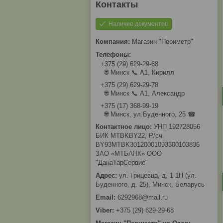
Наличие документов
Магазин "Периметр"
+375 (29) 629-29-68
🌐 Минск 📞 А1, Кирилл
+375 (29) 629-29-78
🌐 Минск 📞 А1, Александр
+375 (17) 368-99-19
🌐 Минск, ул.Буденного, 25 ☎
УНП 192728056
БИК MTBKBY22, Р/сч.
BY93MTBK30120001093300103836
ЗАО «МТБАНК» ООО
"ДанаТарСервис"
ул. Грицевца, д. 1-1Н (ул.
Буденного, д. 25), Минск, Беларусь
6292968@mail.ru
+375 (29) 629-29-68