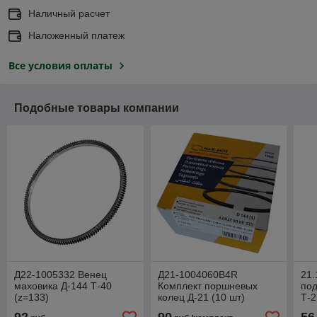
Наличный расчет
Наложенный платеж
Все условия оплаты
Подобные товары компании
Д22-1005332 Венец
Д21-1004060В4R
21.
маховика Д-144 Т-40
Комплект поршневых
по
(z=133)
колец Д-21 (10 шт)
Т-2