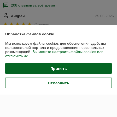
208 отзывов за всё время
Андрей
25.06.2026
Отлично
Обработка файлов cookie
Все по делу, без лишних слов.
Мы используем файлы cookies для обеспечения удобства
пользователей портала и предоставления персональных
Покупатель
18.06.2026
рекомендаций.
Вы можете настроить файлы cookies или
отключить их.
Отлично
Показать все отзывы
Принять
Отклонить
О нас
Контакты
Доставка и оплата