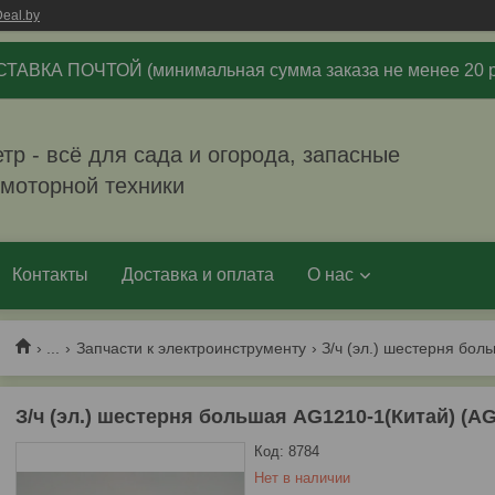
eal.by
ТАВКА ПОЧТОЙ (минимальная сумма заказа не менее 20 р
р - всё для сада и огорода, запасные
омоторной техники
Контакты
Доставка и оплата
О нас
...
Запчасти к электроинструменту
З/ч (эл.) шестерня бол
З/ч (эл.) шестерня большая AG1210-1(Китай) (AG
Код:
8784
Нет в наличии