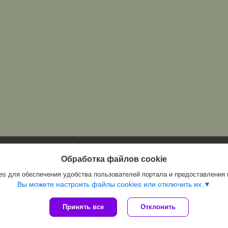
Сайт создан на платформе Deal.by
Политика обработки файлов cookies
Обработка файлов cookie
Магазин "Периметр" |
Пожаловаться на контент
s для обеспечения удобства пользователей портала и предоставления
Select Language
▼
Вы можете настроить файлы cookies или отключить их.
Принять все
Отклонить