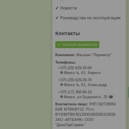
✔ Новости
✔ Руководства по эксплуатации
Наличие документов
Магазин "Периметр"
+375 (29) 629-29-68
🌐 Минск 📞 А1, Кирилл
+375 (29) 629-29-78
🌐 Минск 📞 А1, Александр
+375 (17) 368-99-19
🌐 Минск, ул.Буденного, 25 ☎
УНП 192728056
БИК MTBKBY22, Р/сч.
BY93MTBK30120001093300103836
ЗАО «МТБАНК» ООО
"ДанаТарСервис"