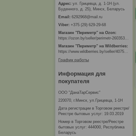
ул. Грицевца, д. 1-1Н (ул.
Буденного, д. 25), Минск, Беларусь
6292968@mail.ru
+375 (29) 629-29-68
Магазин "Периметр" на Ozon
https://ozon.by/seller/perimetr-2603533/?miniapp=seller_2603533
Магазин "Периметр" на Wildberries
https://www.wildberries.by/seller/4075533
График работы
Информация для
покупателя
ООО "ДанаТарСервис"
220070, г.Минск, ул.Грицевца, 1-1Н
Дата регистрации в Торговом реестре/
Реестре бытовых услуг: 19.03.2019
Номер в Торговом реестре/Реестре
бытовых услуг: 444000, Республика
Беларусь