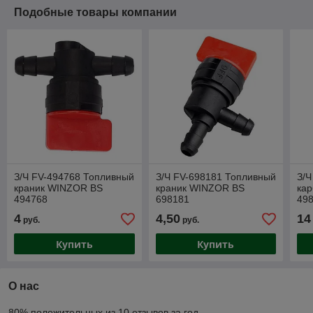
Подобные товары компании
З/Ч FV-494768 Топливный
З/Ч FV-698181 Топливный
З/Ч
краник WINZOR BS
краник WINZOR BS
ка
494768
698181
49
4
4,50
14
руб.
руб.
Купить
Купить
О нас
80% положительных из 10 отзывов за год