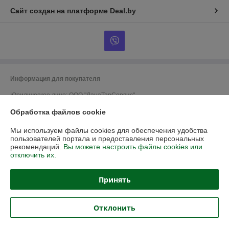
Сайт создан на платформе Deal.by
Информация для покупателя
Юридическое лицо:
ООО "ДанаТарСервис"
220070, г.Минск, ул.Грицевца, 1-1Н
Обработка файлов cookie
Регистрационный номер ЕГР: 192728056
Мы используем файлы cookies для обеспечения удобства
УНП: 192728056
пользователей портала и предоставления персональных
рекомендаций.
Вы можете настроить файлы cookies или
Регистрационный орган: Мингорисполком
отключить их.
Дата регистрации компании: 31.10.2016
Принять
Ссылка на свидетельство/лицензию
Ссылка на свидетельство/лицензию
Отклонить
Местонахождение книги жалоб и предложений: ул.Будённого, 25