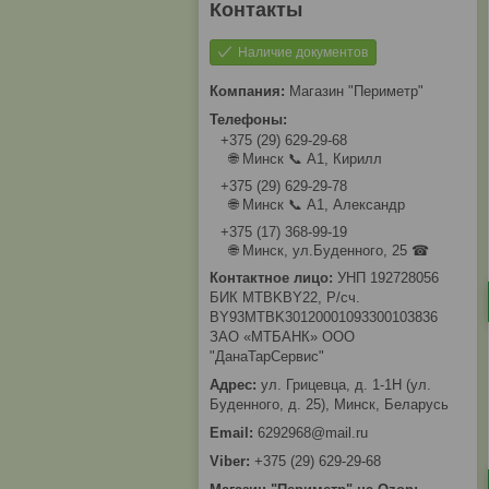
Наличие документов
Магазин "Периметр"
+375 (29) 629-29-68
🌐 Минск 📞 А1, Кирилл
+375 (29) 629-29-78
🌐 Минск 📞 А1, Александр
+375 (17) 368-99-19
🌐 Минск, ул.Буденного, 25 ☎
УНП 192728056
БИК MTBKBY22, Р/сч.
BY93MTBK30120001093300103836
ЗАО «МТБАНК» ООО
"ДанаТарСервис"
ул. Грицевца, д. 1-1Н (ул.
Буденного, д. 25), Минск, Беларусь
6292968@mail.ru
+375 (29) 629-29-68