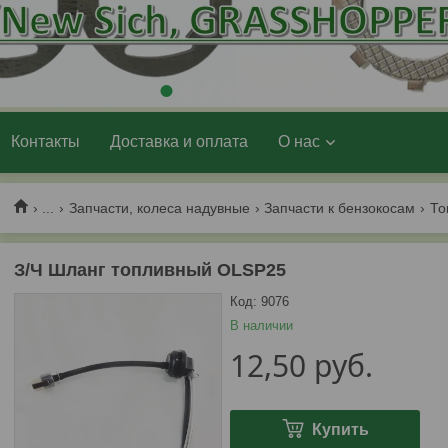
1
2
3
4
5
6
7
Контакты
Доставка и оплата
О нас
...
Запчасти, колеса надувные
Запчасти к бензокосам
То
З/Ч Шланг топливный OLSP25
Код:
9076
В наличии
12,50
руб.
Купить