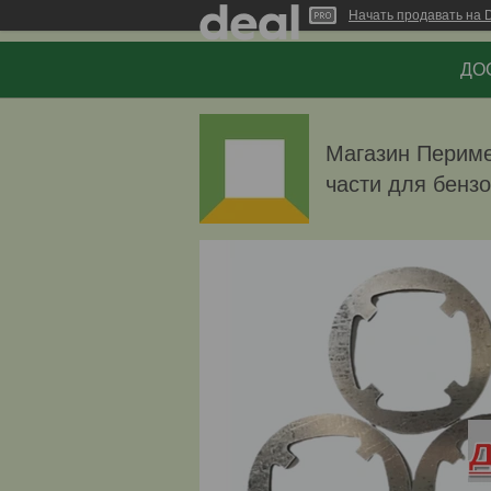
Начать продавать на D
ДОС
Магазин Перимет
части для бенз