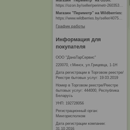
Магазин "Периметр" на Ozon
https://ozon.by/seller/perimetr-2603533/?miniapp=seller_2603533
Магазин "Периметр" на Wildberries
https://www.wildberries.by/seller/4075533
График работы
Информация для
покупателя
ООО "ДанаТарСервис"
220070, г.Минск, ул.Грицевца, 1-1Н
Дата регистрации в Торговом реестре/
Реестре бытовых услуг: 19.03.2019
Номер в Торговом реестре/Реестре
бытовых услуг: 444000, Республика
Беларусь
УНП: 192728056
Регистрационный орган:
Мингорисполком
Дата регистрации компании:
31.10.2016