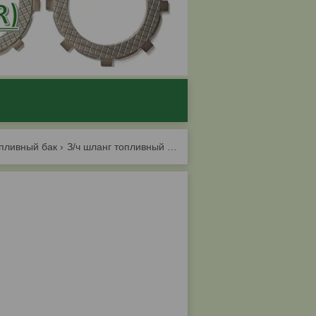
пливный бак
З/ч шланг топливный olsp25