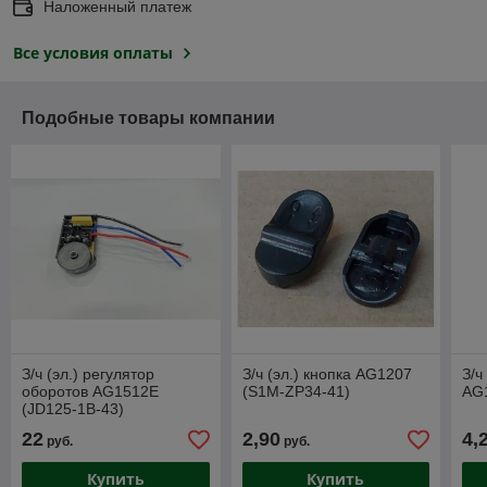
Наложенный платеж
Все условия оплаты
Подобные товары компании
З/ч (эл.) регулятор
З/ч (эл.) кнопка AG1207
З/ч
оборотов AG1512E
(S1M-ZP34-41)
AG
(JD125-1B-43)
22
2,90
4,
руб.
руб.
Купить
Купить