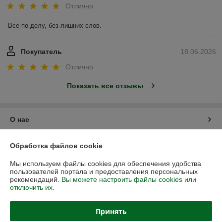
Отлично
Все по делу, без лишних слов.
Покупатель
18.06.2026
Отлично
Показать все отзывы
О нас
Контакты
Обработка файлов cookie
Мы используем файлы cookies для обеспечения удобства
Доставка и оплата
пользователей портала и предоставления персональных
рекомендаций.
Вы можете настроить файлы cookies или
отключить их.
График работы
Принять
Полная версия сайта