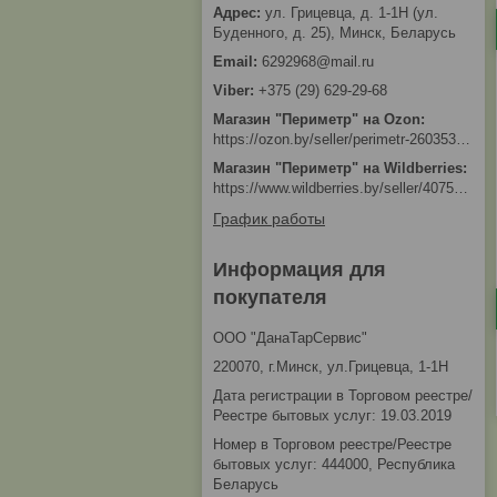
ул. Грицевца, д. 1-1Н (ул.
Буденного, д. 25), Минск, Беларусь
6292968@mail.ru
+375 (29) 629-29-68
Магазин "Периметр" на Ozon
https://ozon.by/seller/perimetr-2603533/?miniapp=seller_2603533
Магазин "Периметр" на Wildberries
https://www.wildberries.by/seller/4075533
График работы
Информация для
покупателя
ООО "ДанаТарСервис"
220070, г.Минск, ул.Грицевца, 1-1Н
Дата регистрации в Торговом реестре/
Реестре бытовых услуг: 19.03.2019
Номер в Торговом реестре/Реестре
бытовых услуг: 444000, Республика
Беларусь