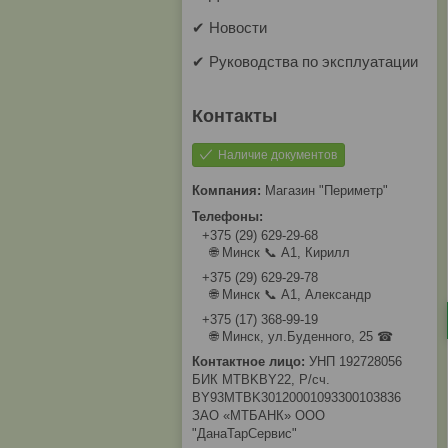
✔ Новости
✔ Руководства по эксплуатации
Наличие документов
Магазин "Периметр"
+375 (29) 629-29-68
🌐 Минск 📞 А1, Кирилл
+375 (29) 629-29-78
🌐 Минск 📞 А1, Александр
+375 (17) 368-99-19
🌐 Минск, ул.Буденного, 25 ☎
УНП 192728056
БИК MTBKBY22, Р/сч.
BY93MTBK30120001093300103836
ЗАО «МТБАНК» ООО
"ДанаТарСервис"