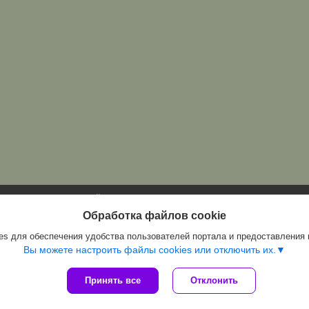
Сайт создан на платформе Deal.by
Политика обработки файлов cookies
Обработка файлов cookie
Магазин "Периметр" |
Пожаловаться на контент
s для обеспечения удобства пользователей портала и предоставления
Select Language
▼
Вы можете настроить файлы cookies или отключить их.
Принять все
Отклонить