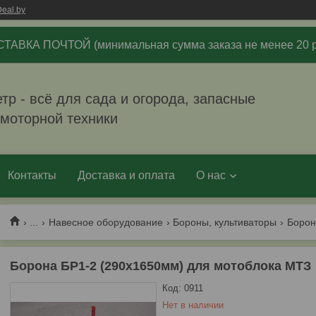
eal.by
ТАВКА ПОЧТОЙ (минимальная сумма заказа не менее 20 р
р - всё для сада и огорода, запасные
омоторной техники
Контакты
Доставка и оплата
О нас
...
Навесное оборудование
Бороны, культиваторы
Борона БР1-2 (290х1650мм) для мотоблока МТЗ
Код:
0911
Нет в наличии