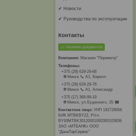
✔ Новости
✔ Руководства по эксплуатации
Наличие документов
Магазин "Периметр"
+375 (29) 629-29-68
🌐 Минск 📞 А1, Кирилл
+375 (29) 629-29-78
🌐 Минск 📞 А1, Александр
+375 (17) 368-99-19
🌐 Минск, ул.Буденного, 25 ☎
УНП 192728056
БИК MTBKBY22, Р/сч.
BY93MTBK30120001093300103836
ЗАО «МТБАНК» ООО
"ДанаТарСервис"