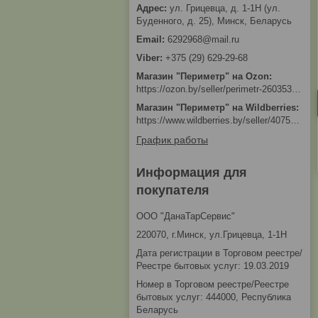
ул. Грицевца, д. 1-1Н (ул.
Буденного, д. 25), Минск, Беларусь
6292968@mail.ru
+375 (29) 629-29-68
Магазин "Периметр" на Ozon
https://ozon.by/seller/perimetr-2603533/?miniapp=seller_2603533
Магазин "Периметр" на Wildberries
https://www.wildberries.by/seller/4075533
График работы
Информация для
покупателя
ООО "ДанаТарСервис"
220070, г.Минск, ул.Грицевца, 1-1Н
Дата регистрации в Торговом реестре/
Реестре бытовых услуг: 19.03.2019
Номер в Торговом реестре/Реестре
бытовых услуг: 444000, Республика
Беларусь