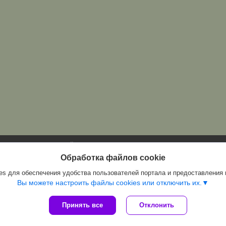
Сайт создан на платформе Deal.by
Политика обработки файлов cookies
Обработка файлов cookie
Магазин "Периметр" |
Пожаловаться на контент
s для обеспечения удобства пользователей портала и предоставления
Select Language
▼
Вы можете настроить файлы cookies или отключить их.
Принять все
Отклонить