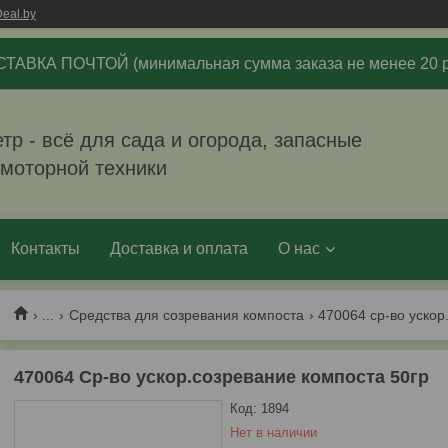
eal.by
ТАВКА ПОЧТОЙ (минимальная сумма заказа не менее 20 р
р - всё для сада и огорода, запасные
омоторной техники
Контакты
Доставка и оплата
О нас
...
Средства для созревания компоста
470064 ср-во ускор
470064 Ср-во ускор.созревание компоста 50гр
Код:
1894
Нет в наличии