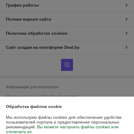
График работы
Полная версия сайта
Политика обработки cookies
Сайт создан на платформе Deal.by
Информация для покупателя
Юридическое лицо:
ООО "ДанаТарСервис"
220070, г.Минск, ул.Грицевца, 1-1Н
Обработка файлов cookie
Регистрационный номер ЕГР: 192728056
Мы используем файлы cookies для обеспечения удобства
УНП: 192728056
пользователей портала и предоставления персональных
рекомендаций.
Вы можете настроить файлы cookies или
Регистрационный орган: Мингорисполком
отключить их.