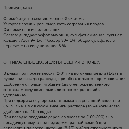
Преимущества:
Способствует развитию корневой системы.
Ускоряет сроки и равномерность созревания плодов.
Экономичен в использовании.
Состав: дигидрофосфат аммония, сульфат аммония, сульцат
кальция; Азот 9+-1%; Фосфор 30+-1%; общих сульфатов в
пересчете на серу не менее 8 %.
ОПТИМАЛЬНЫЕ ДОЗЫ ДЛЯ ВНЕСЕНИЯ В ПОЧВУ:
В рядки при посеве вносят (2-3) г на погонный метр и (1-2) г в
лунки при высадке рассады, при обязательном перемешивании
удобрения с почвой, чтобы не было непосредственного
контакта между семенами или корнями растений и
удобрением.
При подкормках суперфосфат аммонизированный вносят по
(3-15) г на 1 м2 в сухом виде или растворе (то же количество
удобрения на 10 л воды).
При посадке плодовых деревьев вносят по (100-200) г на
посадочную яму, а при подкормке ранней весной при
перекопке или после цветения (8-15) г/м2приствольного круга.