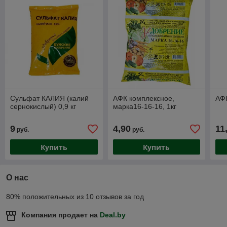
Сульфат КАЛИЯ (калий
АФК комплексное,
АФК
сернокислый) 0,9 кг
марка16-16-16, 1кг
9
4,90
11
руб.
руб.
Купить
Купить
О нас
80% положительных из 10 отзывов за год
Компания продает на
Deal.by