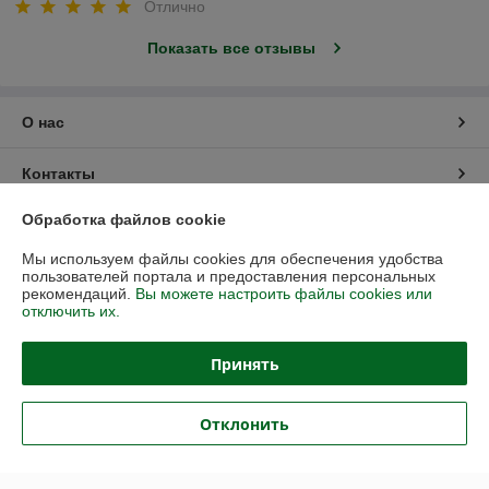
Отлично
Показать все отзывы
О нас
Контакты
Обработка файлов cookie
Доставка и оплата
Мы используем файлы cookies для обеспечения удобства
пользователей портала и предоставления персональных
График работы
рекомендаций.
Вы можете настроить файлы cookies или
отключить их.
Полная версия сайта
Принять
Политика обработки cookies
Отклонить
Сайт создан на платформе Deal.by