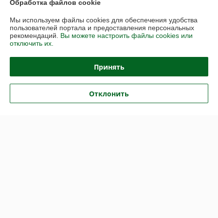
Обработка файлов cookie
Доставка и оплата
Мы используем файлы cookies для обеспечения удобства
пользователей портала и предоставления персональных
График работы
рекомендаций.
Вы можете настроить файлы cookies или
отключить их.
Полная версия сайта
Принять
Политика обработки cookies
Отклонить
Сайт создан на платформе Deal.by
Информация для покупателя
Юридическое лицо:
ООО "ДанаТарСервис"
220070, г.Минск, ул.Грицевца, 1-1Н
Регистрационный номер ЕГР: 192728056
УНП: 192728056