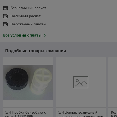
Безналичный расчет
Наличный расчет
Наложенный платеж
Все условия оплаты
Подобные товары компании
З/Ч Пробка бензобака с
З/Ч фильтр воздушный
Кол
сеткой 178/186F
для дизельного двигателя
5.0