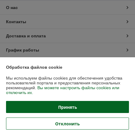
О нас
Контакты
Доставка и оплата
График работы
Полная версия сайта
Обработка файлов cookie
Мы используем файлы cookies для обеспечения удобства
Политика обработки cookies
пользователей портала и предоставления персональных
рекомендаций.
Вы можете настроить файлы cookies или
Сайт создан на платформе Deal.by
отключить их.
Принять
Отклонить
Информация для покупателя