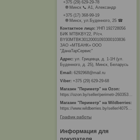
+375 (29) 629-29-78
🌐 Минск 📞 А1, Александр
+375 (17) 368-99-19
🌐 Минск, ул.Буденного, 25 ☎
УНП 192728056
БИК MTBKBY22, Р/сч.
BY93MTBK30120001093300103836
ЗАО «МТБАНК» ООО
"ДанаТарСервис"
ул. Грицевца, д. 1-1Н (ул.
Буденного, д. 25), Минск, Беларусь
6292968@mail.ru
+375 (29) 629-29-68
Магазин "Периметр" на Ozon
https://ozon.by/seller/perimetr-2603533/?miniapp=seller_2603533
Магазин "Периметр" на Wildberries
https://www.wildberries.by/seller/4075533
График работы
Информация для
покупателя