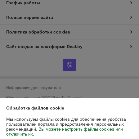
График работы
Полная версия сайта
Политика обработки cookies
Сайт создан на платформе Deal.by
Информация для покупателя
Юридическое лицо:
ООО "ДанаТарСервис"
220070, г.Минск, ул.Грицевца, 1-1Н
Обработка файлов cookie
Регистрационный номер ЕГР: 192728056
Мы используем файлы cookies для обеспечения удобства
УНП: 192728056
пользователей портала и предоставления персональных
рекомендаций.
Вы можете настроить файлы cookies или
Регистрационный орган: Мингорисполком
отключить их.