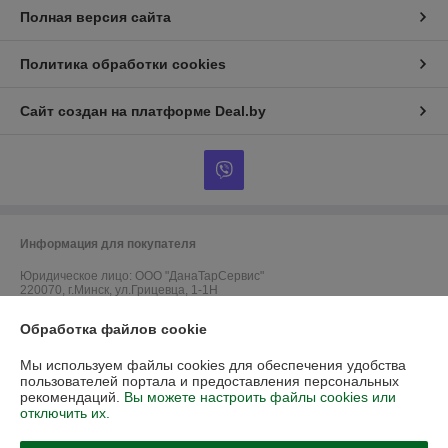
Полная версия сайта
Политика обработки cookies
Сайт создан на платформе Deal.by
Информация для покупателя
Юридическое лицо:
ООО "ДанаТарСервис"
220070, г.Минск, ул.Грицевца, 1-1Н
Регистрационный номер ЕГР: 192728056
Обработка файлов cookie
УНП: 192728056
Мы используем файлы cookies для обеспечения удобства
пользователей портала и предоставления персональных
Регистрационный орган: Мингорисполком
рекомендаций.
Вы можете настроить файлы cookies или
отключить их.
Дата регистрации компании: 31.10.2016