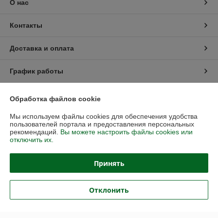
О нас
Контакты
Доставка и оплата
График работы
Полная версия сайта
Обработка файлов cookie
Мы используем файлы cookies для обеспечения удобства
Политика обработки cookies
пользователей портала и предоставления персональных
рекомендаций.
Вы можете настроить файлы cookies или
Сайт создан на платформе Deal.by
отключить их.
Принять
Отклонить
Информация для покупателя