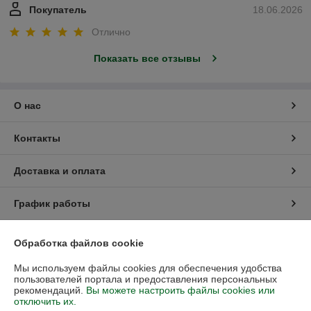
Покупатель
18.06.2026
Отлично
Показать все отзывы
О нас
Контакты
Доставка и оплата
График работы
Полная версия сайта
Обработка файлов cookie
Мы используем файлы cookies для обеспечения удобства
Политика обработки cookies
пользователей портала и предоставления персональных
рекомендаций.
Вы можете настроить файлы cookies или
Сайт создан на платформе Deal.by
отключить их.