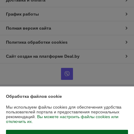
Доставка и оплата
График работы
Полная версия сайта
Политика обработки cookies
Сайт создан на платформе Deal.by
Обработка файлов cookie
Информация для покупателя
Юридическое лицо:
ООО "ДанаТарСервис"
Мы используем файлы cookies для обеспечения удобства
220070, г.Минск, ул.Грицевца, 1-1Н
пользователей портала и предоставления персональных
рекомендаций.
Вы можете настроить файлы cookies или
Регистрационный номер ЕГР: 192728056
отключить их.
УНП: 192728056