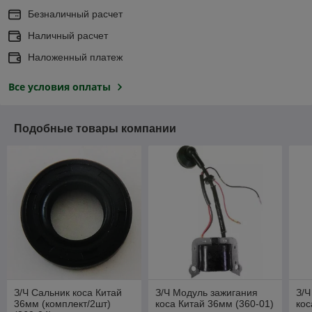
Безналичный расчет
Наличный расчет
Наложенный платеж
Все условия оплаты
Подобные товары компании
З/Ч Сальник коса Китай
З/Ч Модуль зажигания
З/Ч
36мм (комплект/2шт)
коса Китай 36мм (360-01)
кос