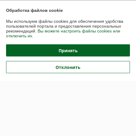
Обработка файлов cookie
Доставка и оплата
Мы используем файлы cookies для обеспечения удобства
пользователей портала и предоставления персональных
График работы
рекомендаций.
Вы можете настроить файлы cookies или
отключить их.
Полная версия сайта
Принять
Политика обработки cookies
Отклонить
Сайт создан на платформе Deal.by
Информация для покупателя
Юридическое лицо:
ООО "ДанаТарСервис"
220070, г.Минск, ул.Грицевца, 1-1Н
Регистрационный номер ЕГР: 192728056