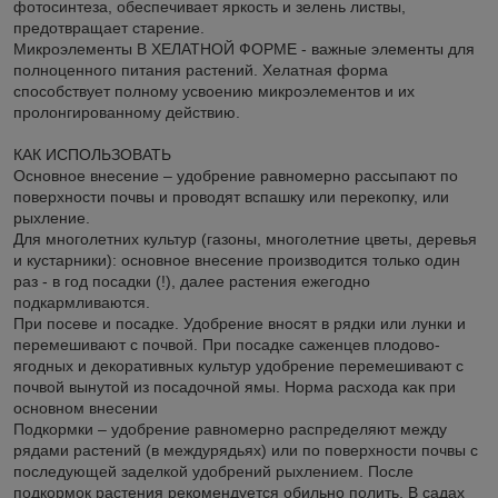
фотосинтеза, обеспечивает яркость и зелень листвы,
предотвращает старение.
Микроэлементы В ХЕЛАТНОЙ ФОРМЕ - важные элементы для
полноценного питания растений. Хелатная форма
способствует полному усвоению микроэлементов и их
пролонгированному действию.
КАК ИСПОЛЬЗОВАТЬ
Основное внесение – удобрение равномерно рассыпают по
поверхности почвы и проводят вспашку или перекопку, или
рыхление.
Для многолетних культур (газоны, многолетние цветы, деревья
и кустарники): основное внесение производится только один
раз - в год посадки (!), далее растения ежегодно
подкармливаются.
При посеве и посадке. Удобрение вносят в рядки или лунки и
перемешивают с почвой. При посадке саженцев плодово-
ягодных и декоративных культур удобрение перемешивают с
почвой вынутой из посадочной ямы. Норма расхода как при
основном внесении
Подкормки – удобрение равномерно распределяют между
рядами растений (в междурядьях) или по поверхности почвы с
последующей заделкой удобрений рыхлением. После
подкормок растения рекомендуется обильно полить. В садах