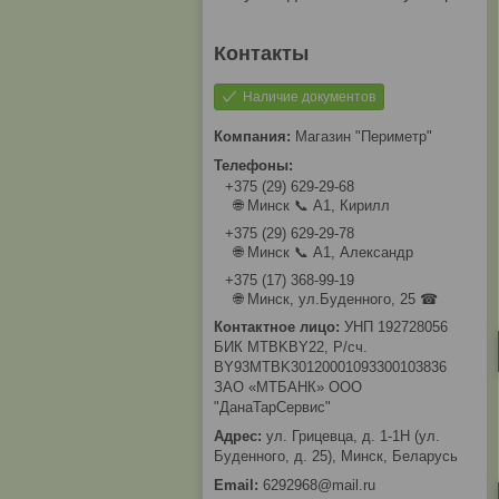
Наличие документов
Магазин "Периметр"
+375 (29) 629-29-68
🌐 Минск 📞 А1, Кирилл
+375 (29) 629-29-78
🌐 Минск 📞 А1, Александр
+375 (17) 368-99-19
🌐 Минск, ул.Буденного, 25 ☎
УНП 192728056
БИК MTBKBY22, Р/сч.
BY93MTBK30120001093300103836
ЗАО «МТБАНК» ООО
"ДанаТарСервис"
ул. Грицевца, д. 1-1Н (ул.
Буденного, д. 25), Минск, Беларусь
6292968@mail.ru