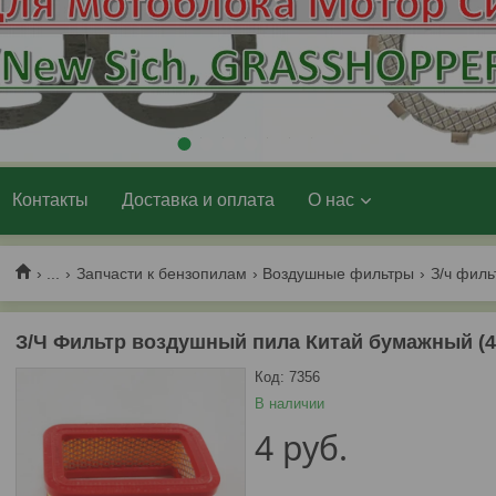
1
2
3
4
5
6
7
Контакты
Доставка и оплата
О нас
...
Запчасти к бензопилам
Воздушные фильтры
З/Ч Фильтр воздушный пила Китай бумажный (4
Код:
7356
В наличии
4
руб.