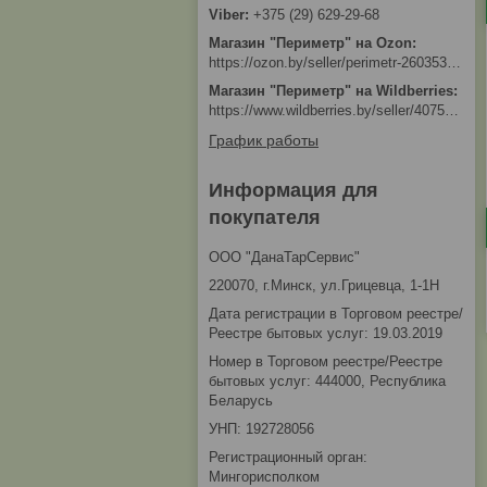
+375 (29) 629-29-68
Магазин "Периметр" на Ozon
https://ozon.by/seller/perimetr-2603533/?miniapp=seller_2603533
Магазин "Периметр" на Wildberries
https://www.wildberries.by/seller/4075533
График работы
Информация для
покупателя
ООО "ДанаТарСервис"
220070, г.Минск, ул.Грицевца, 1-1Н
Дата регистрации в Торговом реестре/
Реестре бытовых услуг: 19.03.2019
Номер в Торговом реестре/Реестре
бытовых услуг: 444000, Республика
Беларусь
УНП: 192728056
Регистрационный орган:
Мингорисполком