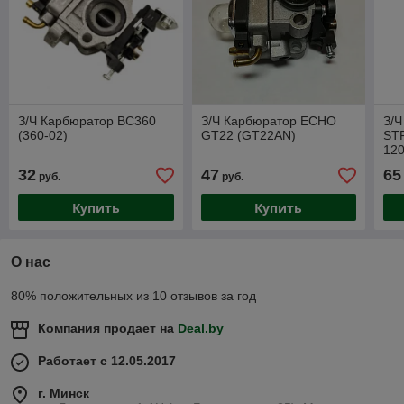
З/Ч Карбюратор BC360
З/Ч Карбюратор ECHO
З/Ч
(360-02)
GT22 (GT22AN)
ST
120
32
47
65
руб.
руб.
Купить
Купить
О нас
80% положительных из 10 отзывов за год
Компания продает на
Deal.by
Работает с 12.05.2017
г. Минск