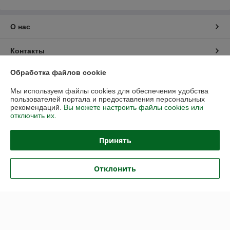
О нас
Контакты
Обработка файлов cookie
Доставка и оплата
Мы используем файлы cookies для обеспечения удобства
пользователей портала и предоставления персональных
График работы
рекомендаций.
Вы можете настроить файлы cookies или
отключить их.
Полная версия сайта
Принять
Политика обработки cookies
Отклонить
Сайт создан на платформе Deal.by