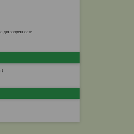
по договоренности
т)