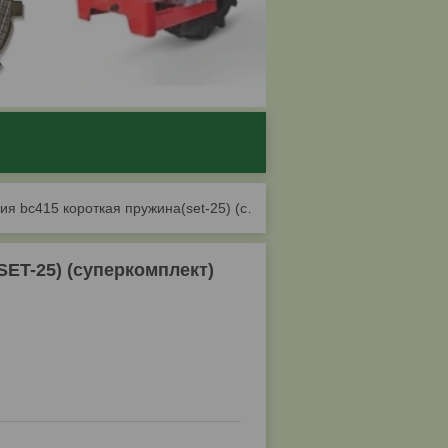
З/ч муфта сцепления bc415 короткая пружина(set-25) (суперкомплект)
ET-25) (суперкомплект)