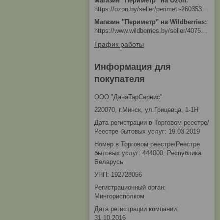
Магазин "Периметр" на Ozon
https://ozon.by/seller/perimetr-2603533/?miniapp=seller_2603533
Магазин "Периметр" на Wildberries
https://www.wildberries.by/seller/4075533
График работы
Информация для
покупателя
ООО "ДанаТарСервис"
220070, г.Минск, ул.Грицевца, 1-1Н
Дата регистрации в Торговом реестре/
Реестре бытовых услуг: 19.03.2019
Номер в Торговом реестре/Реестре
бытовых услуг: 444000, Республика
Беларусь
УНП: 192728056
Регистрационный орган:
Мингорисполком
Дата регистрации компании:
31.10.2016