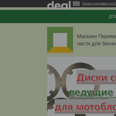
Начать продавать на D
ДОС
Магазин Перимет
части для бенз