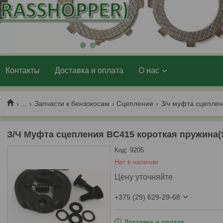
1
2
3
4
5
6
7
Контакты
Доставка и оплата
О нас
...
Запчасти к бензокосам
Сцепление
З/Ч Муфта сцепления BC415 короткая пружина(S
Код:
9205
Нет в наличии
Цену уточняйте
+375 (29) 629-29-68
Доставка и оплата