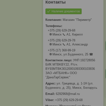
Наличие документов
Магазин "Периметр"
+375 (29) 629-29-68
🌐 Минск 📞 А1, Кирилл
+375 (29) 629-29-78
🌐 Минск 📞 А1, Александр
+375 (17) 368-99-19
🌐 Минск, ул.Буденного, 25 ☎
УНП 192728056
БИК MTBKBY22, Р/сч.
BY93MTBK30120001093300103836
ЗАО «МТБАНК» ООО
"ДанаТарСервис"
ул. Грицевца, д. 1-1Н (ул.
Буденного, д. 25), Минск, Беларусь
6292968@mail.ru
+375 (29) 629-29-68