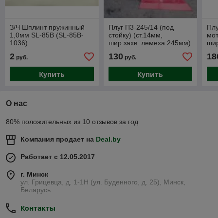
З/Ч Шплинт пружинный
Плуг П3-245/14 (под
Плу
1,0мм SL-85B (SL-85B-
стойку) (ст.14мм,
мот
1036)
шир.захв. лемеха 245мм)
шир
БОЛЬШОЙ
мм
2
130
18
руб.
руб.
Купить
Купить
О нас
80% положительных из 10 отзывов за год
Компания продает на
Deal.by
Работает с 12.05.2017
г. Минск
ул. Грицевца, д. 1-1Н (ул. Буденного, д. 25), Минск,
Беларусь
Контакты