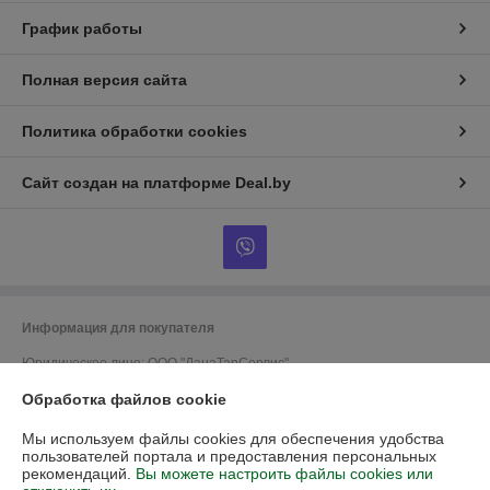
График работы
Полная версия сайта
Политика обработки cookies
Сайт создан на платформе Deal.by
Информация для покупателя
Юридическое лицо:
ООО "ДанаТарСервис"
220070, г.Минск, ул.Грицевца, 1-1Н
Обработка файлов cookie
Регистрационный номер ЕГР: 192728056
Мы используем файлы cookies для обеспечения удобства
УНП: 192728056
пользователей портала и предоставления персональных
рекомендаций.
Вы можете настроить файлы cookies или
Регистрационный орган: Мингорисполком